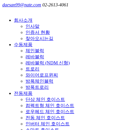
daesan99@nate.com
02-2613-4061
회사소개
인사말
인증서 현황
찾아오시는길
수동제품
체인블럭
레바블럭
레바블럭 (NDM 신형)
트로리
와이어로프윈찌
방폭체인블럭
방폭트로리
전동제품
단상 체인 호이스트
컴펙트형 체인 호이스트
로우헤드 체인 호이스트
전동 체인 호이스트
인버터 체인 호이스트
스마트 호이스트